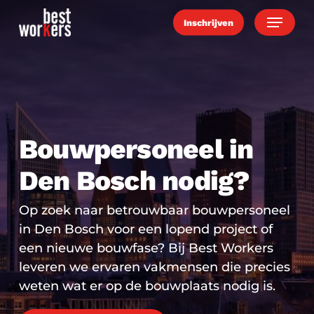
Skip
Menu
Inschrijven
to
main
content
Bouwpersoneel in
Den Bosch nodig?
Op zoek naar betrouwbaar bouwpersoneel
in Den Bosch voor een lopend project of
een nieuwe bouwfase? Bij Best Workers
leveren we ervaren vakmensen die precies
weten wat er op de bouwplaats nodig is.