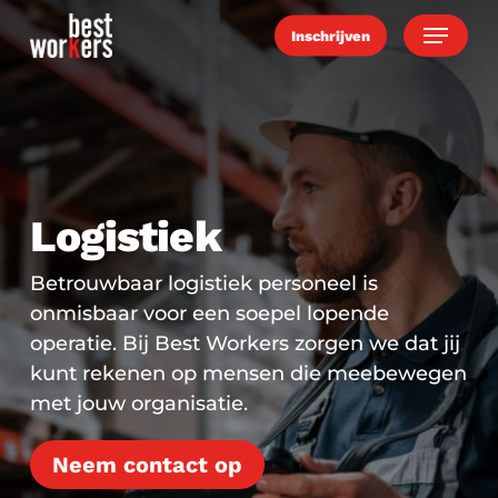
Skip
Menu
Inschrijven
to
main
content
Logistiek
Betrouwbaar logistiek personeel is
onmisbaar voor een soepel lopende
operatie. Bij Best Workers zorgen we dat jij
kunt rekenen op mensen die meebewegen
met jouw organisatie.
Neem contact op