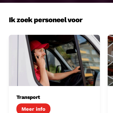
Ik zoek personeel voor
Transport
Lo
Transport