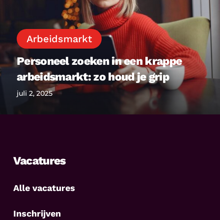
krappe
arbeidsmarkt:
zo
Arbeidsmarkt
houd
Personeel zoeken in een krappe
je
grip
arbeidsmarkt: zo houd je grip
juli 2, 2025
Vacatures
Alle vacatures
Inschrijven