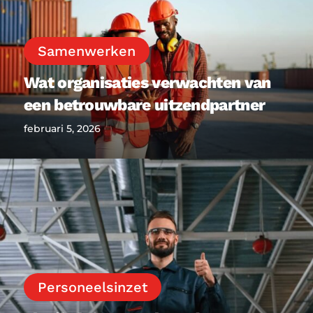
een
betrouwbare
uitzendpartner
Samenwerken
Wat organisaties verwachten van
een betrouwbare uitzendpartner
februari 5, 2026
Flexibel
personeel
zonder
onrust
op
de
werkvloer
Personeelsinzet