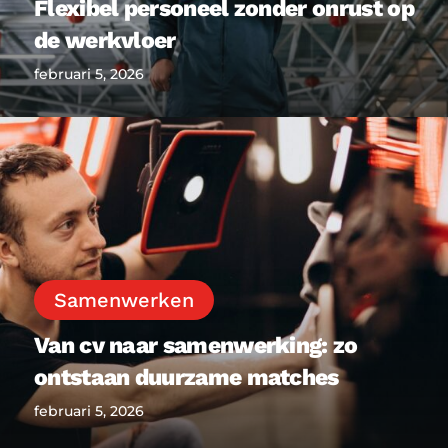
Flexibel personeel zonder onrust op
de werkvloer
februari 5, 2026
Van
cv
naar
samenwerking:
zo
ontstaan
duurzame
Samenwerken
matches
Van cv naar samenwerking: zo
ontstaan duurzame matches
februari 5, 2026