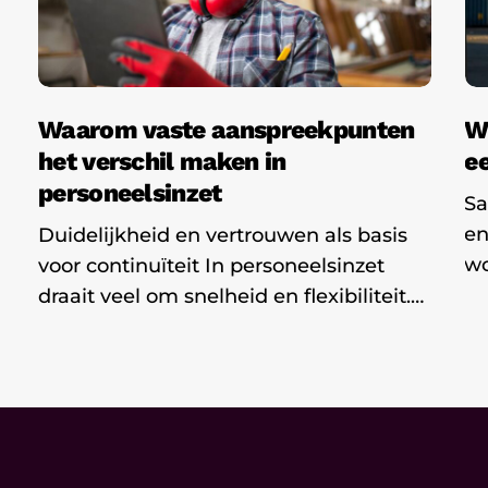
maken
be
in
ui
personeelsinzet
Waarom vaste aanspreekpunten
W
het verschil maken in
e
personeelsinzet
Sa
en
Duidelijkheid en vertrouwen als basis
wo
voor continuïteit In personeelsinzet
draait veel om snelheid en flexibiliteit.…