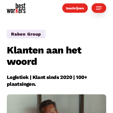
Skip
Menu
Inschrijven
to
main
content
Raben Group
Klanten aan het
woord
Logistiek | Klant sinds 2020 | 100+
plaatsingen.
Play
Video