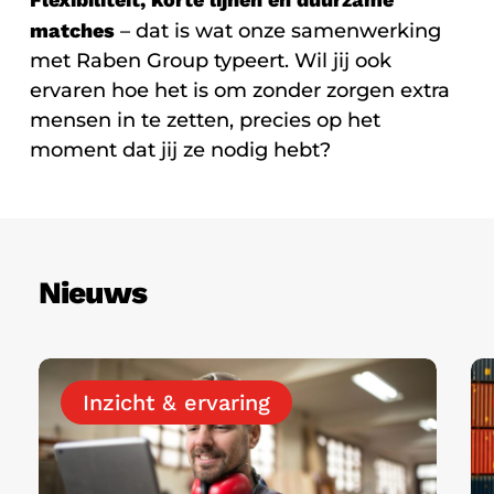
matches
– dat is wat onze samenwerking
met Raben Group typeert. Wil jij ook
ervaren hoe het is om zonder zorgen extra
mensen in te zetten, precies op het
moment dat jij ze nodig hebt?
Nieuws
Waarom
W
vaste
Inzicht & ervaring
or
aanspreekpunten
ve
het
va
verschil
e