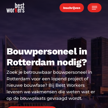
Skip
Menu
Inschrijven
to
main
content
Bouwpersoneel in
Rotterdam nodig?
Zoek je betrouwbaar bouwpersoneel in
Rotterdam voor een lopend project of
nieuwe bouwfase? Bij Best Workers
leveren we vakmensen die weten wat er
op de bouwplaats gevraagd wordt.