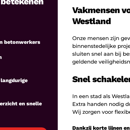
n betekenen
Vakmensen vo
Westland
Onze mensen zijn ge
n betonwerkers
binnenstedelijke pro
sluiten snel aan bij 
n
geldende veiligheids
Snel schakele
 langdurige
In een stad als West
rzicht en snelle
Extra handen nodig do
Wij zorgen voor flexi
Dankzij korte lijnen e