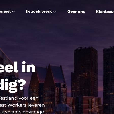
soneel
Ik zoek werk
Over ons
Klantcas
el in
dig?
estland voor een
est Workers leveren
ouwplaats gevraagd