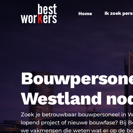
Skip
to
Ik zoek per
Home
main
content
Bouwpersone
Westland no
Zoek je betrouwbaar bouwpersoneel in W
lopend project of nieuwe bouwfase? Bij B
we vakmensen die weten wat er op de b