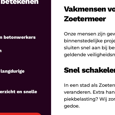
n betekenen
Vakmensen vo
Zoetermeer
Onze mensen zijn ge
n betonwerkers
binnenstedelijke pro
sluiten snel aan bij 
n
geldende veiligheids
Snel schakele
 langdurige
In een stad als Zoet
rzicht en snelle
veranderen. Extra han
piekbelasting? Wij zo
gedoe.