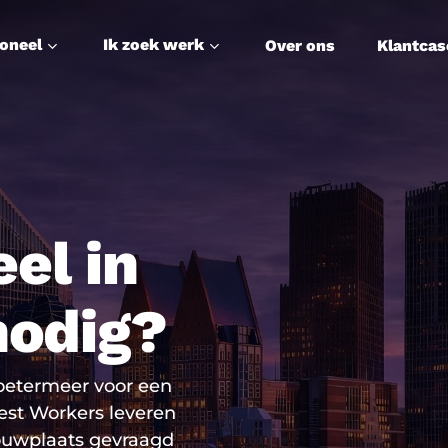
soneel
Ik zoek werk
Over ons
Klantcas
el in
nodig?
oetermeer voor een
est Workers leveren
ouwplaats gevraagd