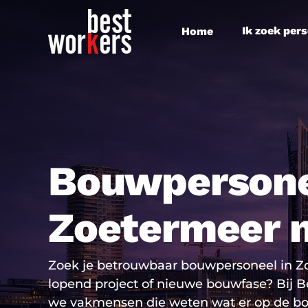
Skip
to
Ik zoek per
Home
main
content
Bouwpersone
Zoetermeer 
Zoek je betrouwbaar bouwpersoneel in Z
lopend project of nieuwe bouwfase? Bij B
we vakmensen die weten wat er op de b