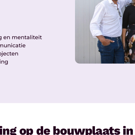
 en mentaliteit
municatie
ojecten
ing
ing op de bouwplaats in