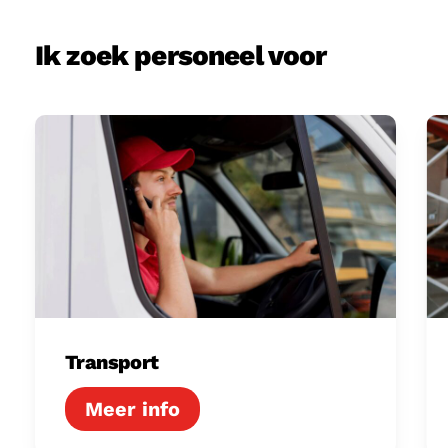
Ik zoek personeel voor
Transport
Lo
Transport