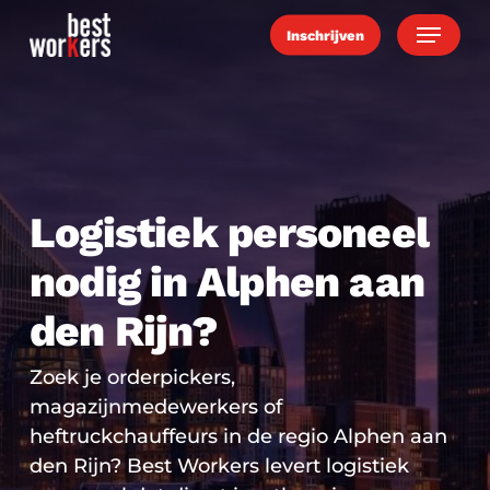
Skip
Menu
Inschrijven
to
main
content
Logistiek personeel
nodig in Alphen aan
den Rijn?
Zoek je orderpickers,
magazijnmedewerkers of
heftruckchauffeurs in de regio Alphen aan
den Rijn? Best Workers levert logistiek