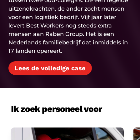
tussen twee oud-collega’s. De een regelde
uitzendkrachten, de ander zocht mensen
voor een logistiek bedrijf. Vijf jaar later
levert Best Workers nog steeds extra
mensen aan Raben Group. Het is een
Nederlands familiebedrijf dat inmiddels in
17 landen opereert.
Lees de volledige case
Ik zoek personeel voor
Transport
Lo