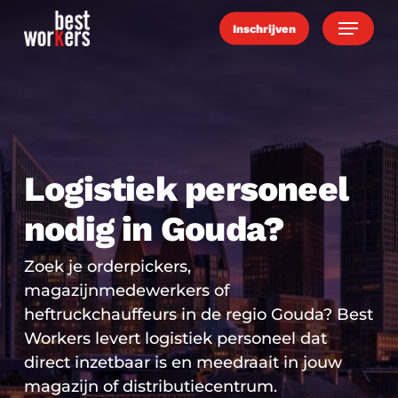
Skip
Menu
Inschrijven
to
main
content
Logistiek personeel
nodig in Gouda?
Zoek je orderpickers,
magazijnmedewerkers of
heftruckchauffeurs in de regio Gouda? Best
Workers levert logistiek personeel dat
direct inzetbaar is en meedraait in jouw
magazijn of distributiecentrum.