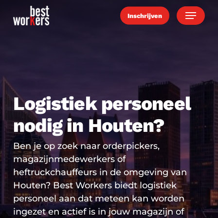
Skip
Menu
Inschrijven
to
main
content
Logistiek personeel
nodig in Houten?
Ben je op zoek naar orderpickers,
magazijnmedewerkers of
heftruckchauffeurs in de omgeving van
Houten? Best Workers biedt logistiek
personeel aan dat meteen kan worden
ingezet en actief is in jouw magazijn of