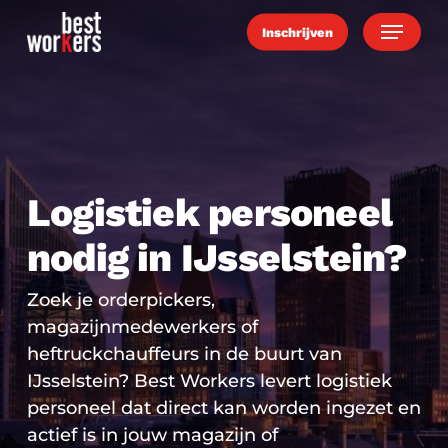
Skip
Menu
Inschrijven
to
main
content
Logistiek personeel
nodig in IJsselstein?
Zoek je orderpickers,
magazijnmedewerkers of
heftruckchauffeurs in de buurt van
IJsselstein? Best Workers levert logistiek
personeel dat direct kan worden ingezet en
actief is in jouw magazijn of