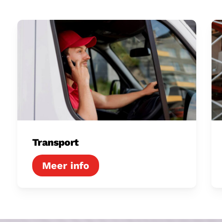
Transport
Lo
Transport