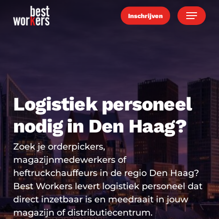
Skip
Menu
Inschrijven
to
main
content
Logistiek personeel
nodig in Den Haag?
Zoek je orderpickers,
magazijnmedewerkers of
heftruckchauffeurs in de regio Den Haag?
Best Workers levert logistiek personeel dat
direct inzetbaar is en meedraait in jouw
magazijn of distributiecentrum.