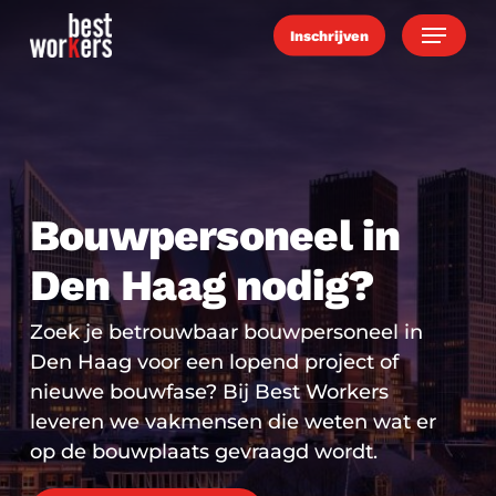
Skip
Menu
Inschrijven
to
main
content
Bouwpersoneel in
Den Haag nodig?
Zoek je betrouwbaar bouwpersoneel in
Den Haag voor een lopend project of
nieuwe bouwfase? Bij Best Workers
leveren we vakmensen die weten wat er
op de bouwplaats gevraagd wordt.