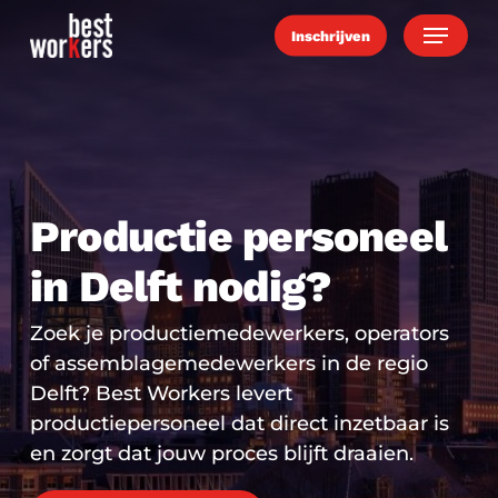
Skip
Menu
Inschrijven
to
main
content
Productie personeel
in Delft nodig?
Zoek je productiemedewerkers, operators
of assemblagemedewerkers in de regio
Delft? Best Workers levert
productiepersoneel dat direct inzetbaar is
en zorgt dat jouw proces blijft draaien.