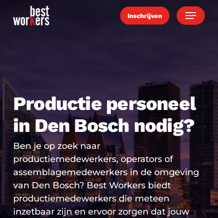
Skip
Menu
Inschrijven
to
main
content
Productie personeel
in Den Bosch nodig?
Ben je op zoek naar
productiemedewerkers, operators of
assemblagemedewerkers in de omgeving
van Den Bosch? Best Workers biedt
productiemedewerkers die meteen
inzetbaar zijn en ervoor zorgen dat jouw