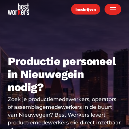
Skip
Menu
Inschrijven
to
main
content
Productie personeel
in Nieuwegein
nodig?
Zoek je productiemedewerkers, operators
of assemblagemedewerkers in de buurt
van Nieuwegein? Best Workers levert
productiemedewerkers die direct inzetbaar