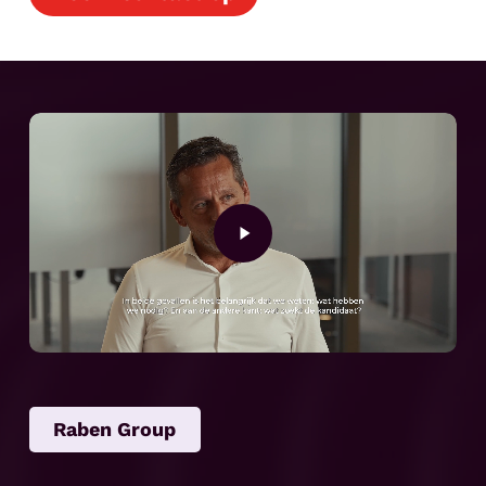
Play
Video
Raben Group