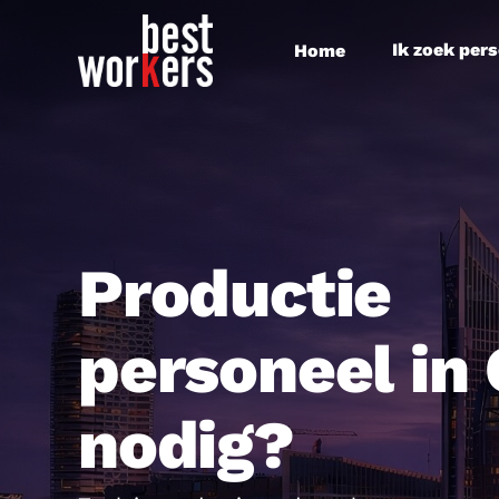
Skip
to
Ik zoek per
Home
main
content
Productie
personeel in
nodig?