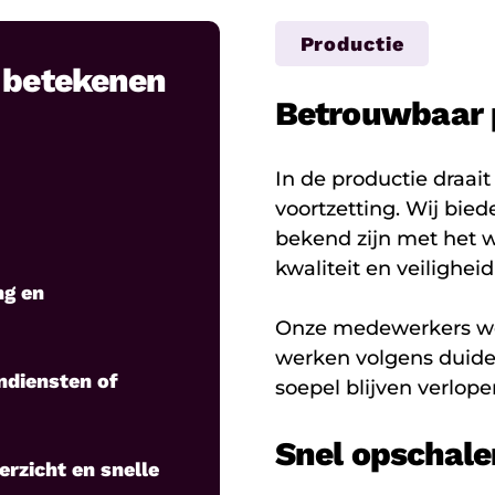
Productie
n betekenen
Betrouwbaar p
In de productie draai
voortzetting. Wij bie
bekend zijn met het 
kwaliteit en veilighei
ng en
Onze medewerkers we
werken volgens duidel
endiensten of
soepel blijven verlope
Snel opschale
rzicht en snelle