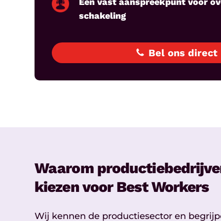
Eén vast aanspreekpunt voor ove
schakeling
Bel ons direct
Waarom productiebedrijve
kiezen voor Best Workers
Wij kennen de productiesector en begrijp