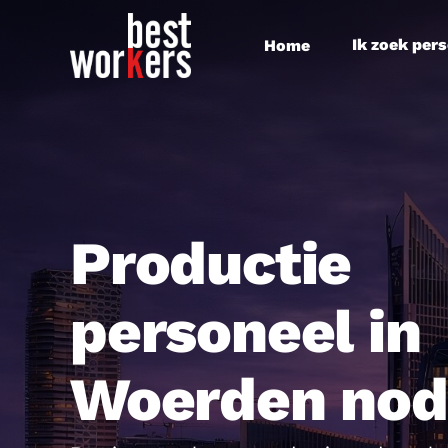
Skip
to
Ik zoek per
Home
main
content
Productie
personeel in
Woerden nod