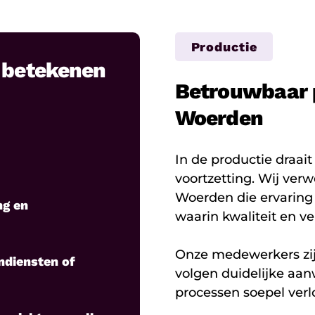
Productie
n betekenen
Betrouwbaar p
Woerden
In de productie draai
voortzetting. Wij ve
Woerden die ervaring
ng en
waarin kwaliteit en vei
Onze medewerkers zij
endiensten of
volgen duidelijke aan
processen soepel verl