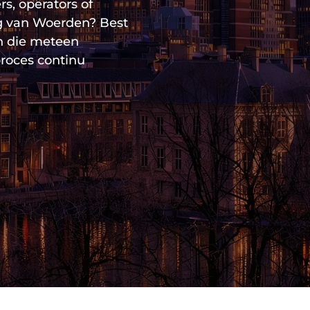
s, operators of
 van Woerden? Best
n die meteen
proces continu