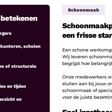
Schoonmaak
n betekenen
Schoonmaakpe
rgers
een frisse star
antoren, scholen
Een schone werkomgev
Wij leveren schoonma
begrijpt hoe belangrij
es of structurele
Onze medewerkers wer
sluiten aan bij jouw o
es en tijden
schoonmaak of specia
voor de juiste bezettin
erzicht en