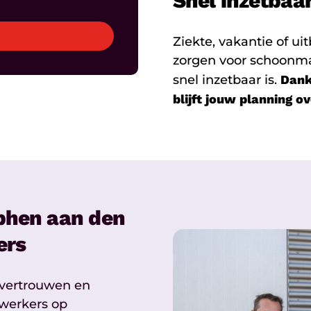
Snel inzetbaar 
Ziekte, vakantie of u
zorgen voor schoonma
snel inzetbaar is.
Dank
blijft jouw planning ov
phen aan den
ers
 vertrouwen en
ewerkers op