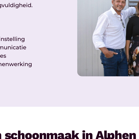
gvuldigheid.
nstelling
municatie
res
amenwerking
in schoonmaak in Alphen 