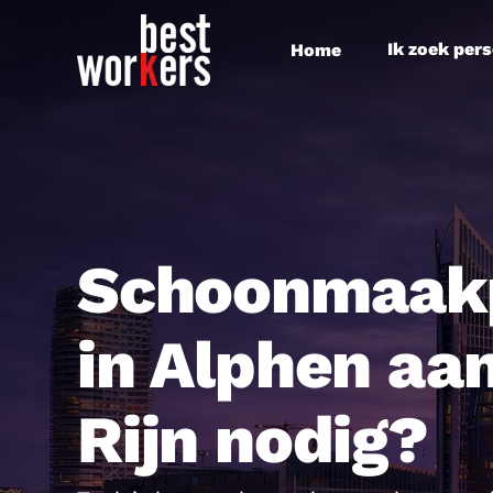
Skip
to
Ik zoek per
Home
main
content
Schoonmaak
in Alphen aa
Rijn nodig?