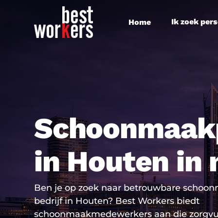
Skip
to
Ik zoek per
Home
main
content
Schoonmaak
in Houten in
Ben je op zoek naar betrouwbare schoon
bedrijf in Houten? Best Workers biedt
schoonmaakmedewerkers aan die zorgvu