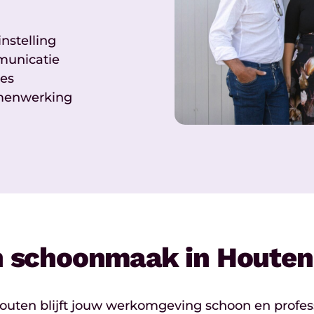
nstelling
municatie
res
amenwerking
in schoonmaak in Houten
outen blijft jouw werkomgeving schoon en profes