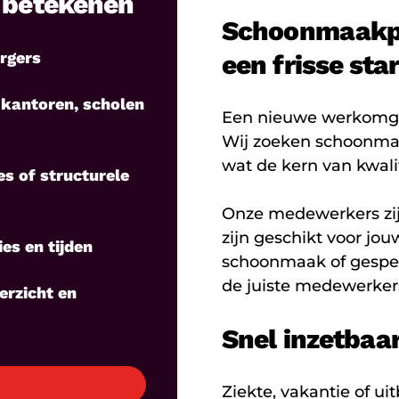
n betekenen
Schoonmaakpe
rgers
een frisse star
antoren, scholen
Een nieuwe werkomgevi
Wij zoeken schoonma
wat de kern van kwali
es of structurele
Onze medewerkers zij
zijn geschikt voor j
es en tijden
schoonmaak of gespeci
de juiste medewerker
erzicht en
Snel inzetbaar 
Ziekte, vakantie of u