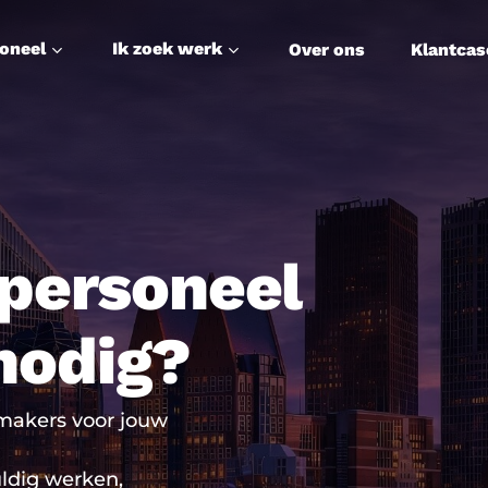
soneel
Ik zoek werk
Over ons
Klantcas
personeel
 nodig?
makers voor jouw
ldig werken,