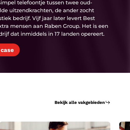
impel telefoontje tussen twee oud-
elde uitzendkrachten, de ander zocht
ek bedrijf. Vijf jaar later levert Best
xtra mensen aan Raben Group. Het is een
ijf dat inmiddels in 17 landen opereert.
 case
Bekijk alle vakgebieden
Productie
Tec