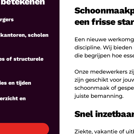
n betekenen
Schoonmaakpe
rgers
een frisse star
antoren, scholen
Een nieuwe werkomgev
discipline. Wij bied
die begrijpen hoe esse
es of structurele
Onze medewerkers zij
zijn geschikt voor jou
es en tijden
schoonmaak of gespeci
juiste bemanning.
erzicht en
Snel inzetbaar 
Ziekte, vakantie of u