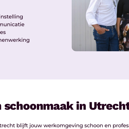
nstelling
municatie
res
amenwerking
in schoonmaak in Utrech
trecht blijft jouw werkomgeving schoon en profe