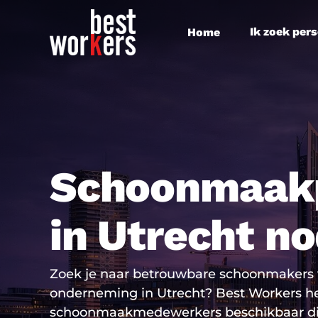
Skip
to
Ik zoek per
Home
main
content
Schoonmaak
in Utrecht n
Zoek je naar betrouwbare schoonmakers 
onderneming in Utrecht? Best Workers he
schoonmaakmedewerkers beschikbaar die