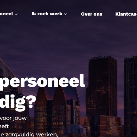
soneel
Ik zoek werk
Over ons
Klantcas
personeel
odig?
voor jouw
eft
 zorgvuldig werken,