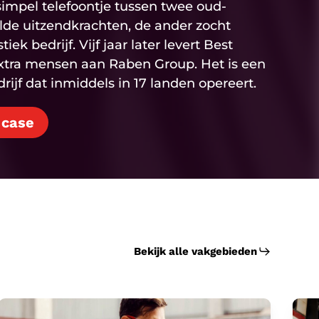
impel telefoontje tussen twee oud-
elde uitzendkrachten, de ander zocht
ek bedrijf. Vijf jaar later levert Best
xtra mensen aan Raben Group. Het is een
ijf dat inmiddels in 17 landen opereert.
 case
Bekijk alle vakgebieden
Productie
Tec