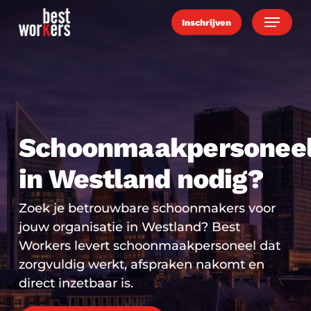
Skip
Menu
Inschrijven
to
main
content
Schoonmaakpersonee
in Westland nodig?
Zoek je betrouwbare schoonmakers voor
jouw organisatie in Westland? Best
Workers levert schoonmaakpersoneel dat
zorgvuldig werkt, afspraken nakomt en
direct inzetbaar is.