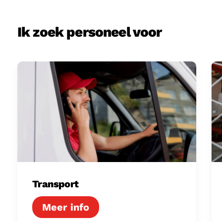
Ik zoek personeel voor
Transport
Lo
Transport