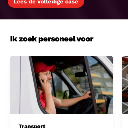
Lees de volledige case
Ik zoek personeel voor
Transport
Lo
Transport