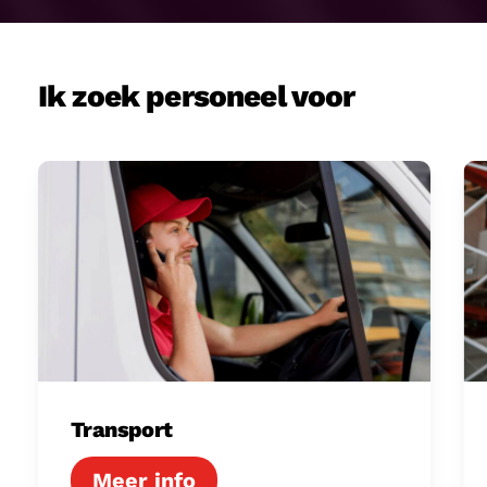
Ik zoek personeel voor
Transport
Lo
Transport