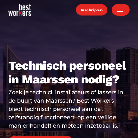
Skip
Menu
Inschrijven
to
main
content
Technisch personeel
in Maarssen nodig?
Zoek je technici, installateurs of lassers in
de buurt van Maarssen? Best Workers
biedt technisch personeel aan dat
zelfstandig functioneert, op een veilige
manier handelt en meteen inzetbaar is.