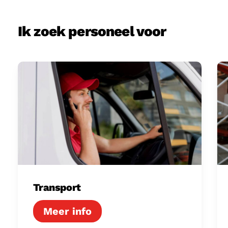
Ik zoek personeel voor
Transport
Lo
Transport