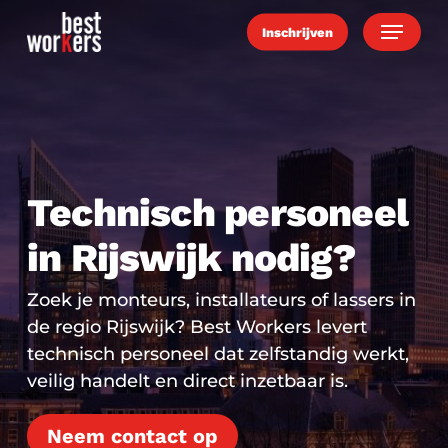
Skip
Menu
Inschrijven
to
main
content
Technisch personeel
in Rijswijk nodig?
Zoek je monteurs, installateurs of lassers in
de regio Rijswijk? Best Workers levert
technisch personeel dat zelfstandig werkt,
veilig handelt en direct inzetbaar is.
Neem contact op