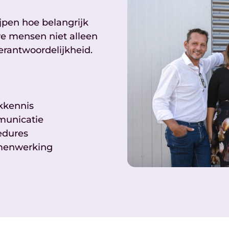
jpen hoe belangrijk
e mensen niet alleen
erantwoordelijkheid.
kkennis
municatie
edures
amenwerking