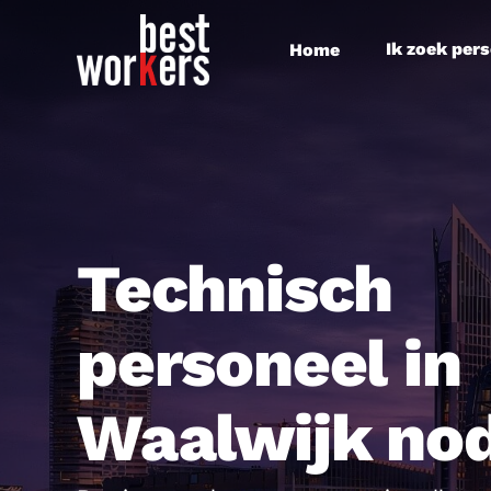
Skip
to
Ik zoek per
Home
main
content
Technisch
personeel in
Waalwijk no