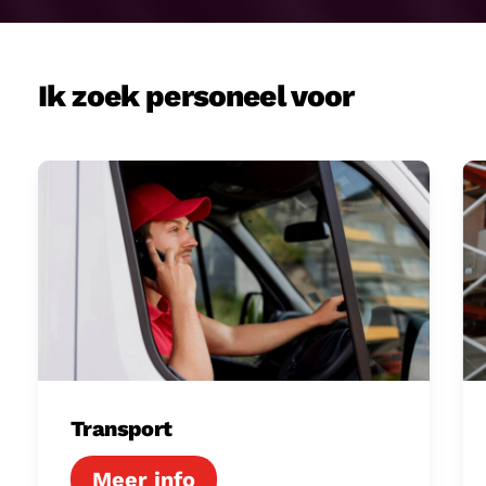
Ik zoek personeel voor
Transport
Lo
Transport