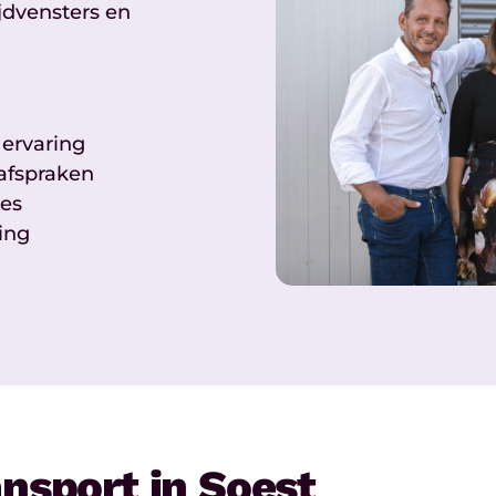
ijdvensters en
 ervaring
afspraken
res
ing
ansport in Soest