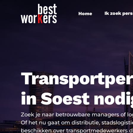
Skip
to
Ik zoek per
Home
main
content
Transportper
in Soest nod
Zoek je naar betrouwbare managers of log
Of het nu gaat om distributie, stadslogistie
beschikken over transportmedewerkers di