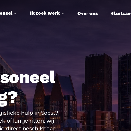
soneel
Ik zoek werk
Over ons
Klantcas
soneel
ig?
istieke hulp in Soest?
k of lange ritten, wij
e direct beschikbaar