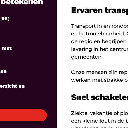
n betekenen
Ervaren trans
 95)
Transport in en rondo
en betrouwbaarheid. O
de regio en begrijpen
l met
levering in het centr
gemeenten.
nen
Onze mensen zijn repr
werken met strakke p
erzicht en
Snel schakele
Ziekte, vakantie of pl
een kleine fout in de 