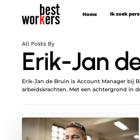
Skip
to
Ik zoek per
Home
main
content
All Posts By
Erik-Jan de
Erik-Jan de Bruin is Account Manager bij 
arbeidskrachten. Met een achtergrond in d
Waarom
vaste
aanspreekpunten