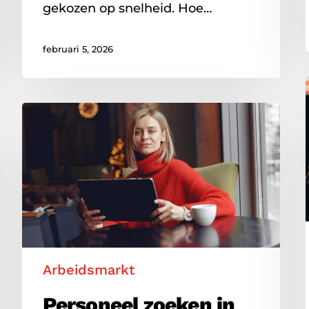
gekozen op snelheid. Hoe…
februari 5, 2026
Personeel
zoeken
in
een
krappe
arbeidsmarkt:
zo
houd
je
Arbeidsmarkt
grip
Personeel zoeken in