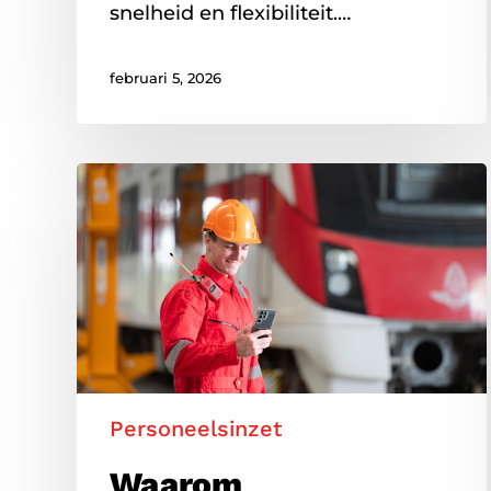
snelheid en flexibiliteit.…
februari 5, 2026
Waarom
gemotiveerde
medewerkers
het
verschil
maken
Personeelsinzet
Waarom