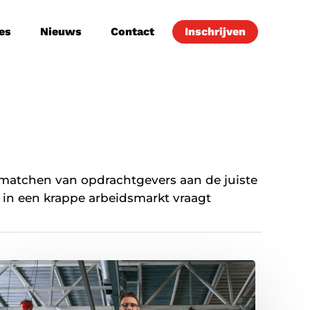
es
Nieuws
Contact
Inschrijven
 matchen van opdrachtgevers aan de juiste
 in een krappe arbeidsmarkt vraagt
Flexibel
personeel
zonder