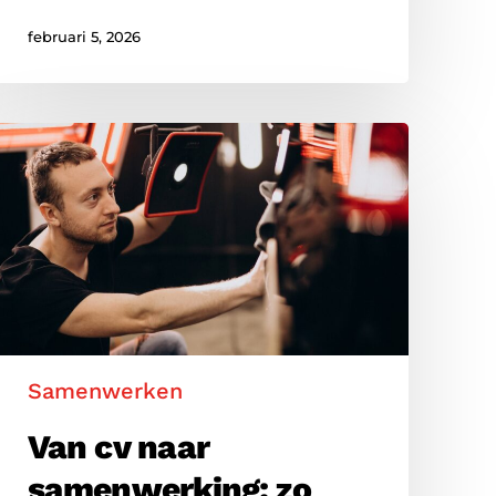
februari 5, 2026
Van
cv
naar
samenwerking:
zo
ontstaan
duurzame
matches
Samenwerken
Van cv naar
samenwerking: zo