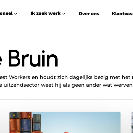
soneel
Ik zoek werk
Over ons
Klantcas
 Bruin
Best Workers en houdt zich dagelijks bezig met het
e uitzendsector weet hij als geen ander wat werven
Wat
organisaties
verwachten