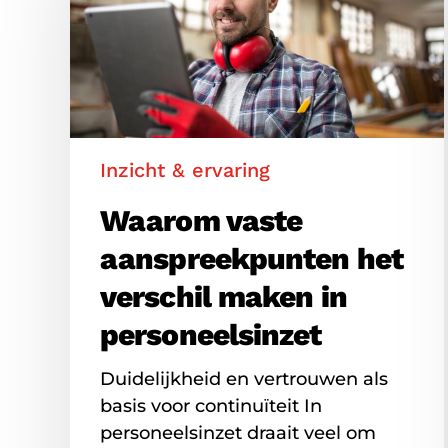
het
verschil
maken
in
personeelsinzet
Inzicht & ervaring
Waarom vaste
aanspreekpunten het
verschil maken in
personeelsinzet
Duidelijkheid en vertrouwen als
basis voor continuïteit In
personeelsinzet draait veel om