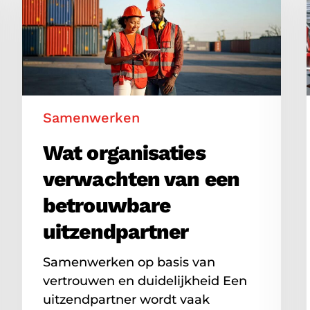
van
een
betrouwbare
uitzendpartner
Samenwerken
Wat organisaties
verwachten van een
betrouwbare
uitzendpartner
Samenwerken op basis van
vertrouwen en duidelijkheid Een
uitzendpartner wordt vaak