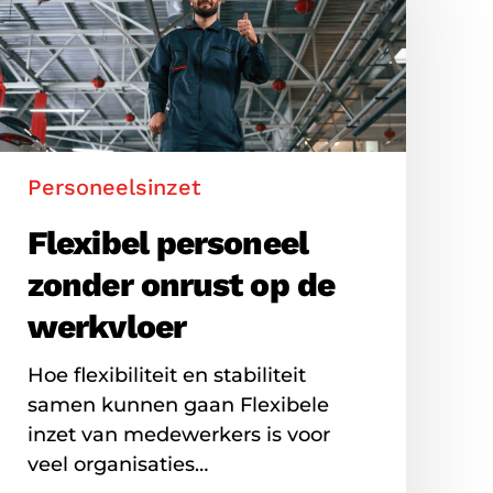
onrust
op
de
werkvloer
Personeelsinzet
Flexibel personeel
zonder onrust op de
werkvloer
Hoe flexibiliteit en stabiliteit
samen kunnen gaan Flexibele
inzet van medewerkers is voor
veel organisaties…